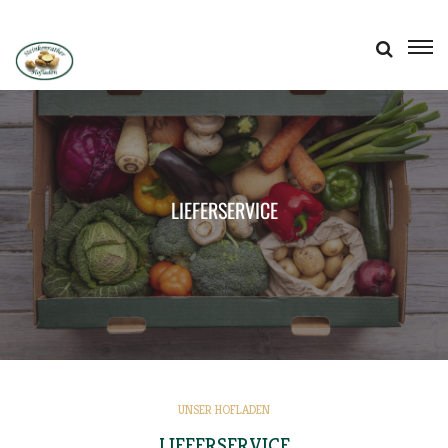
HOME
EIGE­NER ANBAU
LIE­FER­SER­VICE
HOF­LA­DEN & SB-AUTOMAT
LIE­FER­SER­VICE
REZEP­TE
WIR ÜBER UNS
PRES­SE
KON­TAKT
UNSER HOFLADEN
LIE­FER­SER­VICE