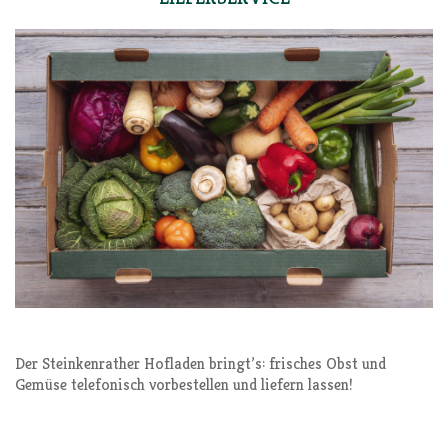
Der Stein­ken­ra­ther Hof­la­den bringt’s: fri­sches Obst und
Gemü­se tele­fo­nisch vor­be­stel­len und lie­fern lassen!