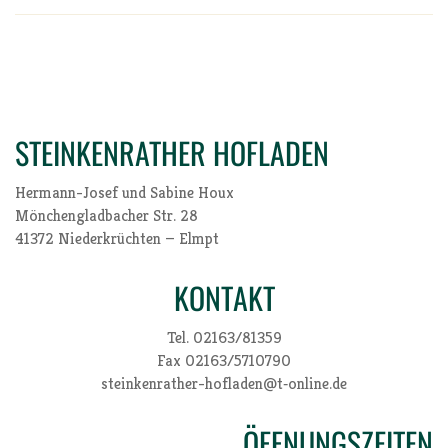
STEINKENRATHER HOFLADEN
Her­mann-Josef und Sabi­ne Houx
Mön­chen­glad­ba­cher Str. 28
41372 Nie­der­krüch­ten — Elmpt
KONTAKT
Tel. 02163/81359
Fax 02163/5710790
steinkenrather-hofladen@t‑online.de
ÖFFNUNGSZEITEN