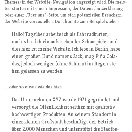
The­mes) in der Web­site-Navi­ga­ti­on ange­zeigt wird. Die meis­
ten star­ten mit einem Impres­sum, der Daten­schutz­er­klä­rung
oder einer „Über uns“-Seite, um sich poten­zi­el­len Besu­chern
der Web­site vor­zu­stel­len. Dort könn­te zum Bei­spiel stehen:
Hal­lo! Tags­über arbei­te ich als Fahr­rad­ku­rier,
nachts bin ich ein auf­stre­ben­der Schau­spie­ler und
dies hier ist mei­ne Web­site. Ich lebe in Ber­lin, habe
einen gro­ßen Hund namens Jack, mag Piña Cola­
das, jedoch weni­ger (ohne Schirm) im Regen ste­
hen gelas­sen zu werden.
…oder so etwas wie das hier:
Das Unter­neh­men XYZ wur­de 1971 gegrün­det und
ver­sorgt die Öffent­lich­keit seit­her mit qua­li­ta­tiv
hoch­wer­ti­gen Pro­duk­ten. An sei­nem Stand­ort in
einer klei­nen Groß­stadt beschäf­tigt der Betrieb
über 2.000 Men­schen und unter­stützt die Stadt­be­