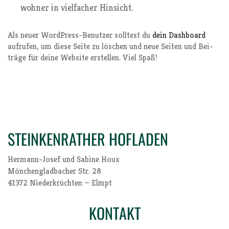
woh­ner in viel­fa­cher Hinsicht.
Als neu­er Word­Press-Benut­zer soll­test du
dein Dash­board
auf­ru­fen, um die­se Sei­te zu löschen und neue Sei­ten und Bei­
trä­ge für dei­ne Web­site erstel­len. Viel Spaß!
STEINKENRATHER HOFLADEN
Her­mann-Josef und Sabi­ne Houx
Mön­chen­glad­ba­cher Str. 28
41372 Nie­der­krüch­ten — Elmpt
KONTAKT