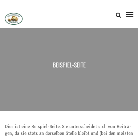
HOME
EIGE­NER ANBAU
BEI­SPIEL-SEI­TE
HOF­LA­DEN & SB-AUTOMAT
LIE­FER­SER­VICE
REZEP­TE
WIR ÜBER UNS
PRES­SE
KON­TAKT
Dies ist eine Bei­spiel-Sei­te. Sie unter­schei­det sich von Bei­trä­
gen, da sie stets an der­sel­ben Stel­le bleibt und (bei den meis­ten